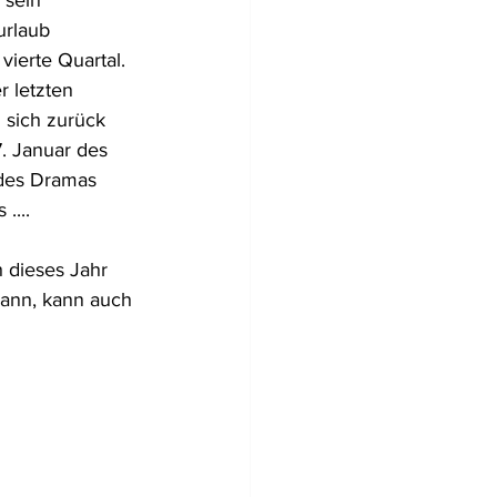
 sein 
urlaub 
ierte Quartal. 
 letzten 
 sich zurück 
7. Januar des 
 des Dramas 
....
 dieses Jahr 
kann, kann auch 