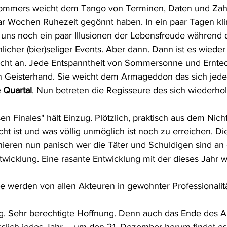
Sommers weicht dem Tango von Terminen, Daten und Zahl
ar Wochen Ruhezeit gegönnt haben. In ein paar Tagen klin
t uns noch ein paar Illusionen der Lebensfreude während d
icher (bier)seliger Events. Aber dann. Dann ist es wieder
richt an. Jede Entspanntheit von Sommersonne und Ernte
n Geisterhand. Sie weicht dem Armageddon das sich jede
e Quartal
. Nun betreten die Regisseure des sich wiederh
n Finales" hält Einzug. Plötzlich, praktisch aus dem Nicht
icht ist und was völlig unmöglich ist noch zu erreichen. Di
eren nun panisch wer die Täter und Schuldigen sind an 
icklung. Eine rasante Entwicklung mit der dieses Jahr w
e werden von allen Akteuren in gewohnter Professionalitä
ng. Sehr berechtigte Hoffnung. Denn auch das Ende des