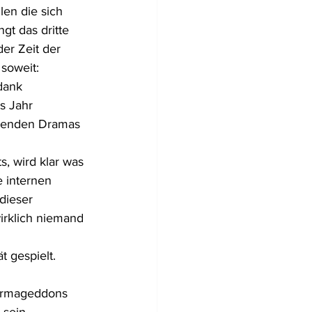
en die sich 
gt das dritte 
er Zeit der 
 soweit:
dank 
s Jahr 
olenden Dramas 
s, wird klar was 
e internen 
dieser 
irklich niemand 
t gespielt.
 Armageddons 