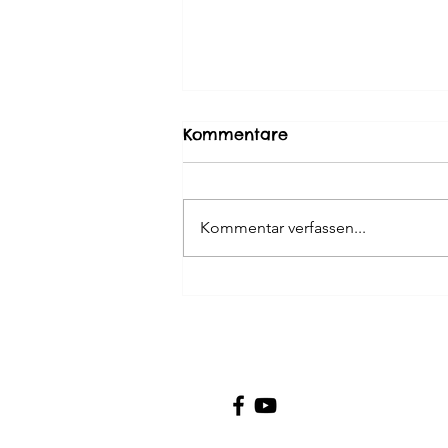
Kommentare
Kommentar verfassen...
Viel Wind um nichts ...
oder: weshalb sich
Bescheidenheit lohnt
© 2023 - Lohner Coaching