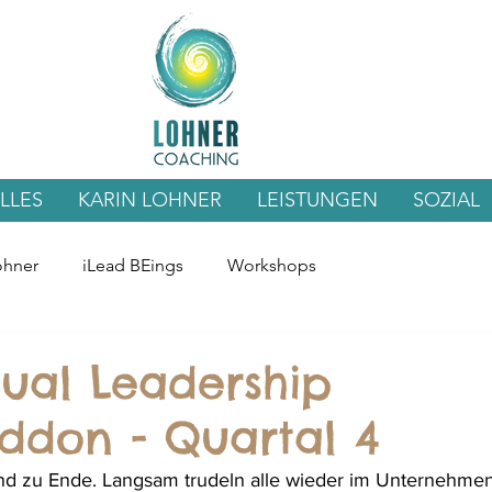
LLES
KARIN LOHNER
LEISTUNGEN
SOZIAL
ohner
iLead BEings
Workshops
ual Leadership
don - Quartal 4
nd zu Ende. Langsam trudeln alle wieder im Unternehmen