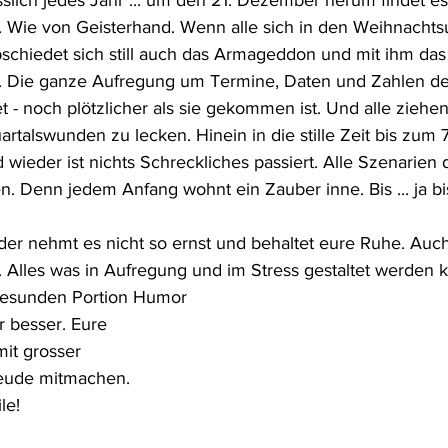
sslich jedes Jahr ... um den 21. Dezember herum findet es
 Wie von Geisterhand. Wenn alle sich in den Weihnachts
schiedet sich still auch das Armageddon und mit ihm das v
. Die ganze Aufregung um Termine, Daten und Zahlen der
- noch plötzlicher als sie gekommen ist. Und alle ziehen
artalswunden zu lecken. Hinein in die stille Zeit bis zum 
 wieder ist nichts Schreckliches passiert. Alle Szenarien
n. Denn jedem Anfang wohnt ein Zauber inne. Bis ... ja bis 
der nehmt es nicht so ernst und behaltet eure Ruhe. Auch
n. Alles was in Aufregung und im Stress gestaltet werden 
gesunden Portion Humor 
r besser. Eure 
it grosser 
reude mitmachen. 
le!